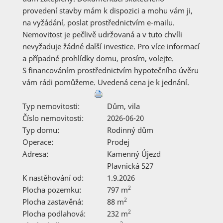
provedení stavby mám k dispozici a mohu vám ji,
na vyžádání, poslat prostřednictvím e-mailu.
Nemovitost je pečlivě udržovaná a v tuto chvíli
nevyžaduje žádné další investice. Pro více informací
a případné prohlídky domu, prosím, volejte.
S financováním prostřednictvím hypotečního úvěru
vám rádi pomůžeme. Uvedená cena je k jednání.
Typ nemovitosti:
Dům, vila
Číslo nemovitosti:
2026-06-20
Typ domu:
Rodinný dům
Operace:
Prodej
Adresa:
Kamenný Újezd
Plavnická 527
K nastěhování od:
1.9.2026
2
Plocha pozemku:
797 m
2
Plocha zastavěná:
88 m
2
Plocha podlahová:
232 m