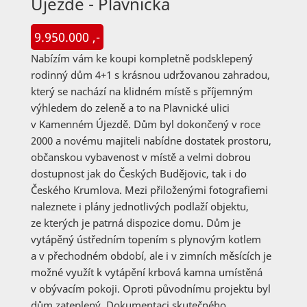
Újezdě - Plavnická
9.950.000 ,-
Nabízím vám ke koupi kompletně podsklepený
rodinný dům 4+1 s krásnou udržovanou zahradou,
který se nachází na klidném místě s příjemným
výhledem do zeleně a to na Plavnické ulici
v Kamenném Újezdě. Dům byl dokončený v roce
2000 a novému majiteli nabídne dostatek prostoru,
občanskou vybavenost v místě a velmi dobrou
dostupnost jak do Českých Budějovic, tak i do
Českého Krumlova. Mezi přiloženými fotografiemi
naleznete i plány jednotlivých podlaží objektu,
ze kterých je patrná dispozice domu. Dům je
vytápěný ústředním topením s plynovým kotlem
a v přechodném období, ale i v zimních měsících je
možné využít k vytápění krbová kamna umístěná
v obývacím pokoji. Oproti původnímu projektu byl
dům zateplený. Dokumentaci skutečného