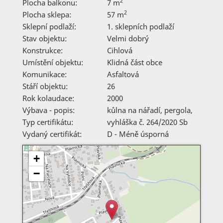
2
Plocha balkonu:
7 m
2
Plocha sklepa:
57 m
Sklepní podlaží:
1. sklepních podlaží
Stav objektu:
Velmi dobrý
Konstrukce:
Cihlová
Umístění objektu:
Klidná část obce
Komunikace:
Asfaltová
Stáří objektu:
26
Rok kolaudace:
2000
Výbava - popis:
kůlna na nářadí, pergola,
Typ certifikátu:
vyhláška č. 264/2020 Sb
Vydaný certifikát:
D - Méně úsporná
+
−