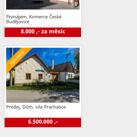
Pronájem, Komerce
České
Budějovice
8.000 ,- za měsíc
Prodej, Dům, vila
Prachatice
6.500.000 ,-