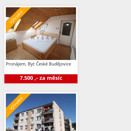
Pronájem, Byt
České Budějovice
7.500 ,- za měsíc