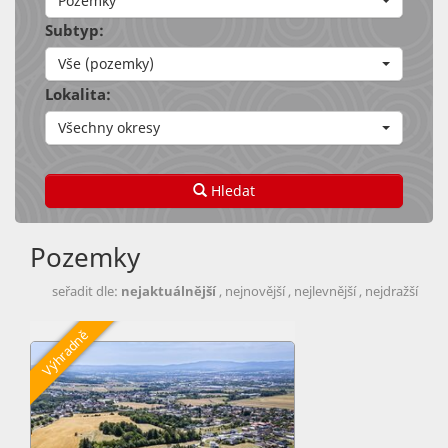
Pozemky
Subtyp:
Vše (pozemky)
Lokalita:
Všechny okresy
Hledat
Pozemky
seřadit dle:
nejaktuálnější
,
nejnovější
,
nejlevnější
,
nejdražší