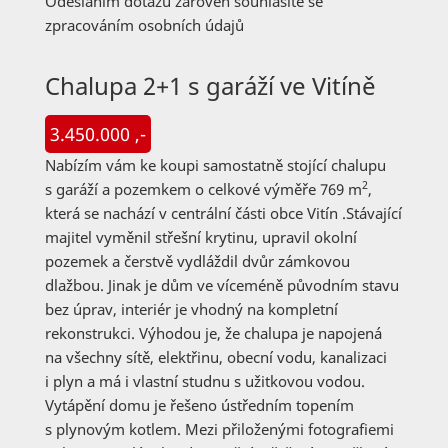
Odesláním dotazu zároveň souhlasíte se
zpracováním osobních údajů
Chalupa 2+1 s garáží ve Vitíně
3.450.000 ,-
Nabízím vám ke koupi samostatně stojící chalupu
2
s garáží a pozemkem o celkové výměře 769 m
,
která se nachází v centrální části obce Vitín .Stávající
majitel vyměnil střešní krytinu, upravil okolní
pozemek a čerstvě vydláždil dvůr zámkovou
dlažbou. Jinak je dům ve víceméně původním stavu
bez úprav, interiér je vhodný na kompletní
rekonstrukci. Výhodou je, že chalupa je napojená
na všechny sítě, elektřinu, obecní vodu, kanalizaci
i plyn a má i vlastní studnu s užitkovou vodou.
Vytápění domu je řešeno ústředním topením
s plynovým kotlem. Mezi přiloženými fotografiemi