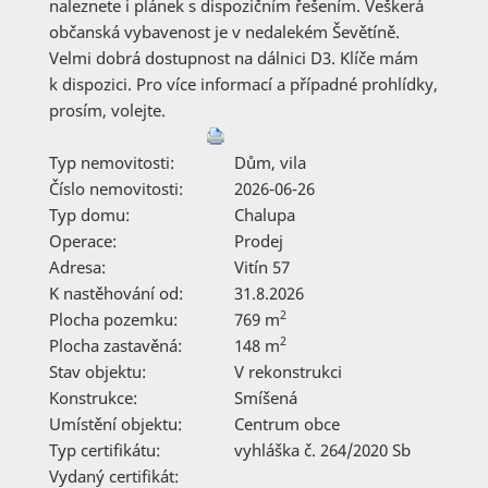
naleznete i plánek s dispozičním řešením. Veškerá
občanská vybavenost je v nedalekém Ševětíně.
Velmi dobrá dostupnost na dálnici D3. Klíče mám
k dispozici. Pro více informací a případné prohlídky,
prosím, volejte.
Typ nemovitosti:
Dům, vila
Číslo nemovitosti:
2026-06-26
Typ domu:
Chalupa
Operace:
Prodej
Adresa:
Vitín 57
K nastěhování od:
31.8.2026
2
Plocha pozemku:
769 m
2
Plocha zastavěná:
148 m
Stav objektu:
V rekonstrukci
Konstrukce:
Smíšená
Umístění objektu:
Centrum obce
Typ certifikátu:
vyhláška č. 264/2020 Sb
Vydaný certifikát: