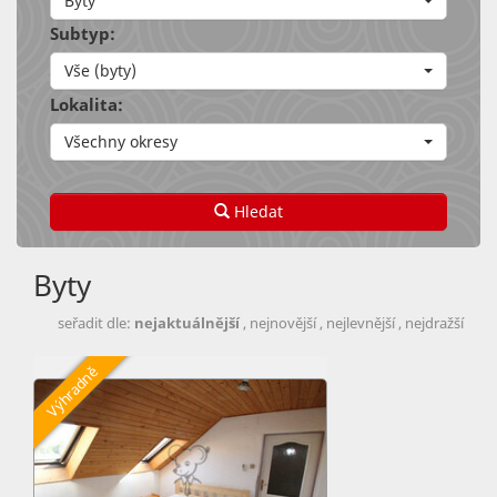
Byty
Subtyp:
Vše (byty)
Lokalita:
Všechny okresy
Hledat
Byty
seřadit dle:
nejaktuálnější
,
nejnovější
,
nejlevnější
,
nejdražší